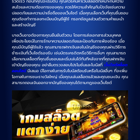
รวดเร็ว ก่อนที่คุณจะเริ่มต้น คุณควรค้นหาเว็บสล็อตที่เหมาะกับความ
สนใจและความต้องการของคุณ ควรให้ความสำคัญกับปัจจัยเช่นความ
ปลอดภัยและความน่าเชื่อถือของเว็บไซต์ เมื่อคุณเลือกเว็บที่คุณชื่นชอบ
คุณต้องทำการลงทะเบียนบัญชีผู้ใช้ กรอกข้อมูลส่วนตัวตามคำแนะนำ
และสร้างบัญชี
บางเว็บอาจต้องการคุณยืนยันตัวตน โดยการส่งเอกสารส่วนบุคคล
เพื่อประโยชน์ในการรักษาความปลอดภัยและป้องกันการฟ้องร้อง เมื่อ
คุณมีบัญชีผู้ใช้แล้ว คุณสามารถฝากเงินลงในบัญชีของคุณผ่านวิธีการ
ชำระเงินที่เว็บไซต์รองรับ เช่นบัตรเครดิตหรือวิธีการอื่นๆ คุณสามารถ
เลือกเกมสล็อตที่คุณชื่นชอบและเริ่มเล่นได้ทันทีหลังจากที่คุณฝากเงิน
เข้าบัญชีของคุณ อย่าลืมตรวจสอบโปรโมชั่นและโบนัสที่
เว็บไซต์สล็อต
ออนไลน์
มีเสมอ มีโอกาสในการรับโบนัสต้อนรับหรือโบนัสอื่นๆ ที่จะเพิ่ม
โอกาสในการชนะรางวัลใหญ่ เมื่อคุณเล่นสล็อตแล้วและคุณชนะเงิน คุณ
สามารถถอนเงินออกจากบัญชีของคุณได้ตามกฎของเว็บไซต์