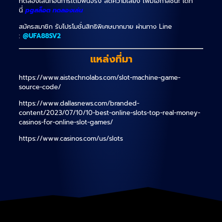
ทดลองเล่นก่อนการเดิมพันจริง ลดความเสี่ยง เพิ่มโอกาสชนะ ได้ที่
นี่
pgสล็อต ทดลองเล่น
สมัครสมาชิก รับโปรโมชั่นสิทธิพิเศษมากมาย ผ่านทาง Line
:
@UFA88SV2
แหล่งที่มา
https://www.aistechnolabs.com/slot-machine-game-
source-code/
https://www.dallasnews.com/branded-
content/2023/07/10/10-best-online-slots-top-real-money-
casinos-for-online-slot-games/
https://www.casinos.com/us/slots