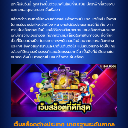
เราเห็นในวันนี้ ถูกสร้างขึ้นด้วยเทคโนโลยีที่ทันสมัย มีกราฟิกที่สวยงาม
และความสนุกสนานมากขึ้นเรื่อยๆ
สล็อตต่างประเทศไม่เฉพาะแค่การเล่นเพื่อความบันเทิง แต่ยังเป็นโอกาส
ในการรับรางวัลใหญ่อีกด้วย หลายคนได้รับประสบการณ์ที่น่าทึ่ง จาก
การเล่นสล็อตออนไลน์ และได้รับรางวัลมากมาย เกมสล็อตต่างประเทศ
มักมีการจ่ายเงินรางวัล ที่มากกว่าเกมสล็อตในคาสิโนทางดิน ซึ่งทำให้
เป็นที่นิยมอย่างยิ่ง ในวงการการพนันออนไลน์ อนาคตของสล็อตต่าง
ประเทศ ยังคงสนุกสนานและน่าตื่นเต้นต่อไป แน่นอนว่าเราจะได้เห็นเกม
สล็อตที่มีความสร้างสรรค์และนวัตกรรมมากขึ้น เป็นสิ่งที่น่าติดตามใน
อนาคต ดังนั้น หากคุณเป็นคนที่รักการเล่นสล็อต
เว็บสล็อตต่างประเทศ มาตรฐานระดับสากล