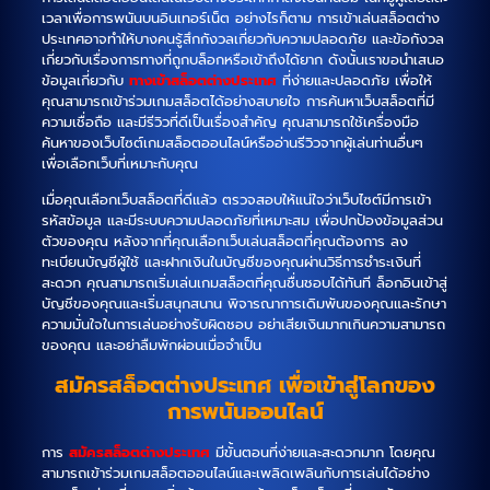
เวลาเพื่อการพนันบนอินเทอร์เน็ต อย่างไรก็ตาม การเข้าเล่นสล็อตต่าง
ประเทศอาจทำให้บางคนรู้สึกกังวลเกี่ยวกับความปลอดภัย และข้อกังวล
เกี่ยวกับเรื่องการทางที่ถูกบล็อกหรือเข้าถึงได้ยาก ดังนั้นเราขอนำเสนอ
ข้อมูลเกี่ยวกับ
ทางเข้าสล็อตต่างประเทศ
ที่ง่ายและปลอดภัย เพื่อให้
คุณสามารถเข้าร่วมเกมสล็อตได้อย่างสบายใจ การค้นหาเว็บสล็อตที่มี
ความเชื่อถือ และมีรีวิวที่ดีเป็นเรื่องสำคัญ คุณสามารถใช้เครื่องมือ
ค้นหาของเว็บไซต์เกมสล็อตออนไลน์หรืออ่านรีวิวจากผู้เล่นท่านอื่นๆ
เพื่อเลือกเว็บที่เหมาะกับคุณ
เมื่อคุณเลือกเว็บสล็อตที่ดีแล้ว ตรวจสอบให้แน่ใจว่าเว็บไซต์มีการเข้า
รหัสข้อมูล และมีระบบความปลอดภัยที่เหมาะสม เพื่อปกป้องข้อมูลส่วน
ตัวของคุณ หลังจากที่คุณเลือกเว็บเล่นสล็อตที่คุณต้องการ ลง
ทะเบียนบัญชีผู้ใช้ และฝากเงินในบัญชีของคุณผ่านวิธีการชำระเงินที่
สะดวก คุณสามารถเริ่มเล่นเกมสล็อตที่คุณชื่นชอบได้ทันที ล็อกอินเข้าสู่
บัญชีของคุณและเริ่มสนุกสนาน พิจารณาการเดิมพันของคุณและรักษา
ความมั่นใจในการเล่นอย่างรับผิดชอบ อย่าเสียเงินมากเกินความสามารถ
ของคุณ และอย่าลืมพักผ่อนเมื่อจำเป็น
สมัครสล็อตต่างประเทศ เพื่อเข้าสู่โลกของ
การพนันออนไลน์
การ
สมัครสล็อตต่างประเทศ
มีขั้นตอนที่ง่ายและสะดวกมาก โดยคุณ
สามารถเข้าร่วมเกมสล็อตออนไลน์และเพลิดเพลินกับการเล่นได้อย่าง