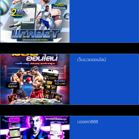
เว็บมวยออนไลน์
บอลสด888