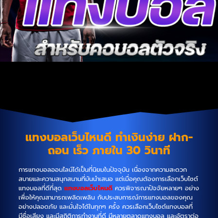
แทงบอลเว็บไหนดี ทำเงินง่าย ฝาก-
ถอน เร็ว ภายใน 30 วินาที
การแทงบอลออนไลน์ได้เป็นที่นิยมในปัจจุบัน เนื่องจากความสะดวก
สบายและความสนุกสนานที่มันนำเสนอ แต่เมื่อคุณต้องการเลือกเว็บไซต์
แทงบอลที่ดีที่สุด
แทงบอลเว็บไหนดี
ควรพิจารณาปัจจัยหลายๆ อย่าง
เพื่อให้คุณสามารถเพลิดเพลิน กับประสบการณ์การแทงบอลของคุณ
อย่างปลอดภัย และมั่นใจได้ในทุกๆ ครั้ง ควรเลือกเว็บไซต์แทงบอลที่
มีชื่อเสียง และมีสถิติการทำงานที่ดี มีหลายตลาดแทงบอล และอัตราต่อ