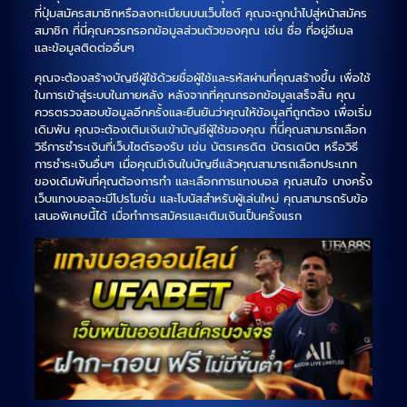
ที่ปุ่มสมัครสมาชิกหรือลงทะเบียนบนเว็บไซต์ คุณจะถูกนำไปสู่หน้าสมัคร
สมาชิก ที่นี่คุณควรกรอกข้อมูลส่วนตัวของคุณ เช่น ชื่อ ที่อยู่อีเมล
และข้อมูลติดต่ออื่นๆ
คุณจะต้องสร้างบัญชีผู้ใช้ด้วยชื่อผู้ใช้และรหัสผ่านที่คุณสร้างขึ้น เพื่อใช้
ในการเข้าสู่ระบบในภายหลัง หลังจากที่คุณกรอกข้อมูลเสร็จสิ้น คุณ
ควรตรวจสอบข้อมูลอีกครั้งและยืนยันว่าคุณให้ข้อมูลที่ถูกต้อง เพื่อเริ่ม
เดิมพัน คุณจะต้องเติมเงินเข้าบัญชีผู้ใช้ของคุณ ที่นี่คุณสามารถเลือก
วิธีการชำระเงินที่เว็บไซต์รองรับ เช่น บัตรเครดิต บัตรเดบิต หรือวิธี
การชำระเงินอื่นๆ เมื่อคุณมีเงินในบัญชีแล้วคุณสามารถเลือกประเภท
ของเดิมพันที่คุณต้องการทำ และเลือกการแทงบอล คุณสนใจ บางครั้ง
เว็บแทงบอลจะมีโปรโมชั่น และโบนัสสำหรับผู้เล่นใหม่ คุณสามารถรับข้อ
เสนอพิเศษนี้ได้ เมื่อทำการสมัครและเติมเงินเป็นครั้งแรก