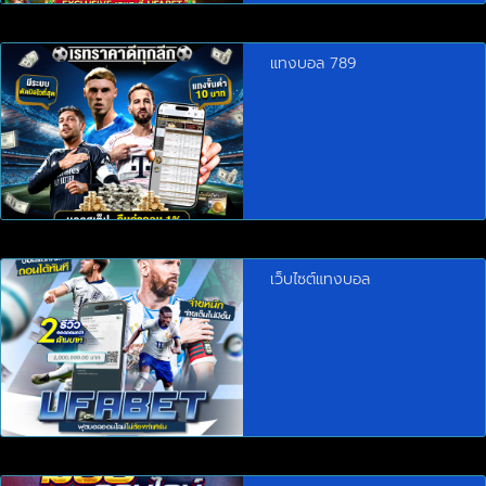
แทงบอล 789
เว็บไซต์แทงบอล