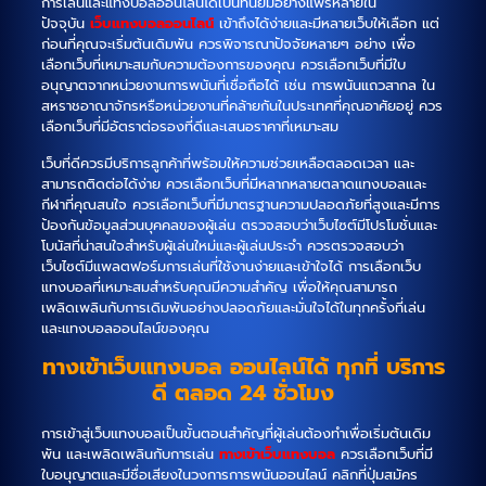
การเล่นและแทงบอลออนไลน์ได้เป็นที่นิยมอย่างแพร่หลายใน
ปัจจุบัน
เว็บแทงบอลออนไลน์
เข้าถึงได้ง่ายและมีหลายเว็บให้เลือก แต่
ก่อนที่คุณจะเริ่มต้นเดิมพัน ควรพิจารณาปัจจัยหลายๆ อย่าง เพื่อ
เลือกเว็บที่เหมาะสมกับความต้องการของคุณ ควรเลือกเว็บที่มีใบ
อนุญาตจากหน่วยงานการพนันที่เชื่อถือได้ เช่น การพนันแถวสากล ใน
สหราชอาณาจักรหรือหน่วยงานที่คล้ายกันในประเทศที่คุณอาศัยอยู่ ควร
เลือกเว็บที่มีอัตราต่อรองที่ดีและเสนอราคาที่เหมาะสม
เว็บที่ดีควรมีบริการลูกค้าที่พร้อมให้ความช่วยเหลือตลอดเวลา และ
สามารถติดต่อได้ง่าย ควรเลือกเว็บที่มีหลากหลายตลาดแทงบอลและ
กีฬาที่คุณสนใจ ควรเลือกเว็บที่มีมาตรฐานความปลอดภัยที่สูงและมีการ
ป้องกันข้อมูลส่วนบุคคลของผู้เล่น ตรวจสอบว่าเว็บไซต์มีโปรโมชั่นและ
โบนัสที่น่าสนใจสำหรับผู้เล่นใหม่และผู้เล่นประจำ ควรตรวจสอบว่า
เว็บไซต์มีแพลตฟอร์มการเล่นที่ใช้งานง่ายและเข้าใจได้ การเลือกเว็บ
แทงบอลที่เหมาะสมสำหรับคุณมีความสำคัญ เพื่อให้คุณสามารถ
เพลิดเพลินกับการเดิมพันอย่างปลอดภัยและมั่นใจได้ในทุกครั้งที่เล่น
และแทงบอลออนไลน์ของคุณ
ทางเข้าเว็บแทงบอล ออนไลน์ได้ ทุกที่ บริการ
ดี ตลอด 24 ชั่วโมง
การเข้าสู่เว็บแทงบอลเป็นขั้นตอนสำคัญที่ผู้เล่นต้องทำเพื่อเริ่มต้นเดิม
พัน และเพลิดเพลินกับการเล่น
ทางเข้าเว็บแทงบอล
ควรเลือกเว็บที่มี
ใบอนุญาตและมีชื่อเสียงในวงการการพนันออนไลน์ คลิกที่ปุ่มสมัคร